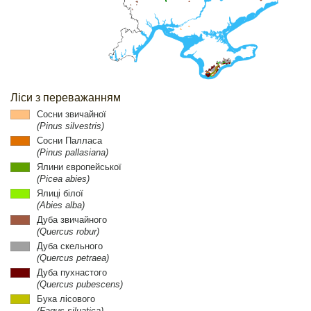
Ліси з переважанням
Сосни звичайної
(Pinus silvestris)
Сосни Палласа
(Pinus pallasiana)
Ялини європейської
(Picea abies)
Ялиці білої
(Abies alba)
Дуба звичайного
(Quercus robur)
Дуба скельного
(Quercus petraea)
Дуба пухнастого
(Quercus pubescens)
Бука лісового
(Fagus siluatica)