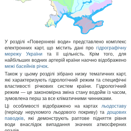
У розділі «Поверхневі води» представлено комплекс
електронних карт, що містить дані про
гідрографічну
мережу України
та її щільність. Крім того, для
найбільших водних артерій країни наочно відображено
межі басейнів річок
.
Також у цьому розділі зібрано низку тематичних карт,
які характеризують гідрологічний режим та специфічні
властивості річкових систем країни. Гідрологічний
режим — це закономірна зміна стану водойм із часом,
зумовлена перш за все кліматичними чинниками.
Ці особливості відображено на картах
льодоставу
(періоду нерухомого льодового покриву) та
дощових
паводків
, які демонструють раптове підняття рівня
води внаслідок випадання значних атмосферних
опадів.