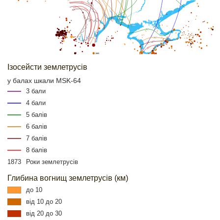
1802
1940
1977
1908
1927
1927
1927
1927
1865
Ізосейсти землетрусів
у балах шкали MSK-64
3 бали
4 бали
5 балів
6 балів
7 балів
8 балів
1873
Роки землетрусів
Глибина вогнищ землетрусів (км)
до 10
від 10 до 20
від 20 до 30