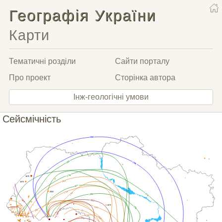
Географія України
Карти
Тематичні розділи
Сайти порталу
Про проект
Сторінка автора
Інж-геологічні умови
Сейсмічність
1990
1838
1986
1738
1875
1802
1670
1977
1738
2002
1790
1940
1986
1990
1802
1838
1873
1990
1940
1834
1908
1977
1738
1938
1940