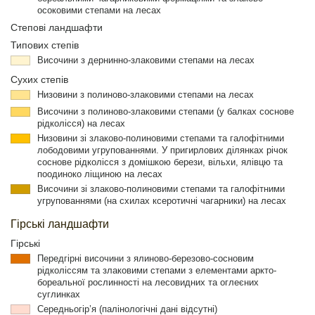
осоковими степами на лесах
Степові ландшафти
Типових степів
Височини з дернинно-злаковими степами на лесах
Сухих степів
Низовини з полиново-злаковими степами на лесах
Височини з полиново-злаковими степами (у балках соснове
рідколісся) на лесах
Низовини зі злаково-полиновими степами та галофітними
лободовими угрупованнями. У пригирлових ділянках річок
соснове рідколісся з домішкою берези, вільхи, ялівцю та
поодиноко ліщиною на лесах
Височини зі злаково-полиновими степами та галофітними
угрупованнями (на схилах ксеротичні чагарники) на лесах
Гірські ландшафти
Гірські
Передгірні височини з ялиново-березово-сосновим
рідколіссям та злаковими степами з елементами аркто-
бореальної рослинності на лесовидних та оглеєних
суглинках
Середньогір’я (палінологічні дані відсутні)