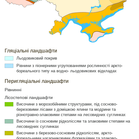
Гляціальні ландшафти
Льодовиковий покрив
Рівнини з піонерними угрупованнями рослинності аркто-
бореального типу на водно- льодовикових відкладах
Перигляціальні ландшафти
Рівнинні
Лісостепові ландшафти
Височини з морозобійними структурами, під сосново-
березовими лісами з домішкою ялини та модрини та
різнотравно-злаковими степами на лесовидних суглинках
Височини із сосновим рідколіссям та злаковими степами на
лесовидних суглинках
Височини з березово-сосновим рідколіссям, аркто-
бореальними чагарниковими формаціями та злаково-